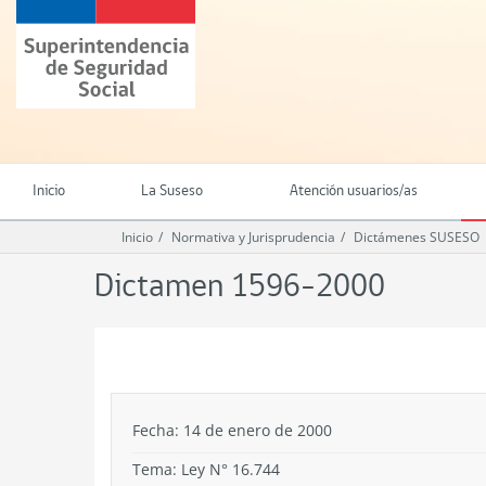
Ir
Superintendencia
al
de
contenido
Seguridad
principal
Social
(SUSESO)
-
Gobierno
de
Inicio
La Suseso
Atención usuarios/as
Chile
Inicio
Normativa y Jurisprudencia
Dictámenes SUSESO
Dictamen 1596-2000
.
Fecha: 14 de enero de 2000
Tema:
Ley N° 16.744