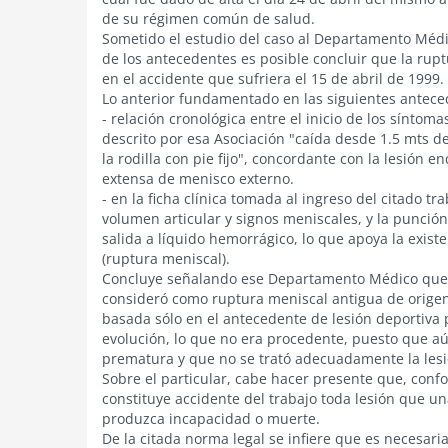
de su régimen común de salud.
Sometido el estudio del caso al Departamento Médi
de los antecedentes es posible concluir que la rup
en el accidente que sufriera el 15 de abril de 1999.
Lo anterior fundamentado en las siguientes antece
- relación cronológica entre el inicio de los síntom
descrito por esa Asociación "caída desde 1.5 mts d
la rodilla con pie fijo", concordante con la lesión
extensa de menisco externo.
- en la ficha clínica tomada al ingreso del citado 
volumen articular y signos meniscales, y la punción
salida a líquido hemorrágico, lo que apoya la existe
(ruptura meniscal).
Concluye señalando ese Departamento Médico que, a
consideró como ruptura meniscal antigua de origen
basada sólo en el antecedente de lesión deportiva p
evolución, lo que no era procedente, puesto que aú
prematura y que no se trató adecuadamente la les
Sobre el particular, cabe hacer presente que, confor
constituye accidente del trabajo toda lesión que un
produzca incapacidad o muerte.
De la citada norma legal se infiere que es necesaria