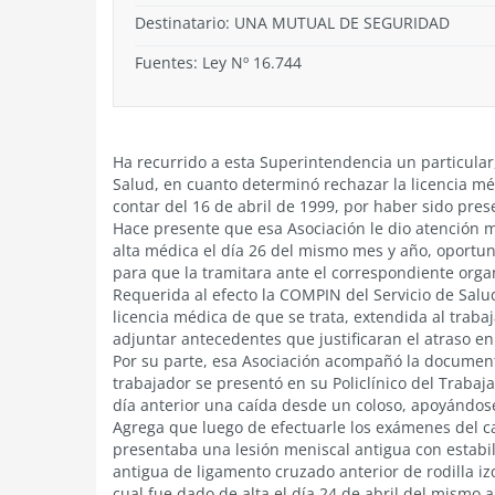
Destinatario: UNA MUTUAL DE SEGURIDAD
Fuentes: Ley Nº 16.744
Ha recurrido a esta Superintendencia un particula
Salud, en cuanto determinó rechazar la licencia mé
contar del 16 de abril de 1999, por haber sido pres
Hace presente que esa Asociación le dio atención 
alta médica el día 26 del mismo mes y año, oportun
para que la tramitara ante el correspondiente org
Requerida al efecto la COMPIN del Servicio de Salud
licencia médica de que se trata, extendida al traba
adjuntar antecedentes que justificaran el atraso e
Por su parte, esa Asociación acompañó la documen
trabajador se presentó en su Policlínico del Trabaja
día anterior una caída desde un coloso, apoyándose 
Agrega que luego de efectuarle los exámenes del ca
presentaba una lesión meniscal antigua con estabil
antigua de ligamento cruzado anterior de rodilla i
cual fue dado de alta el día 24 de abril del mismo a