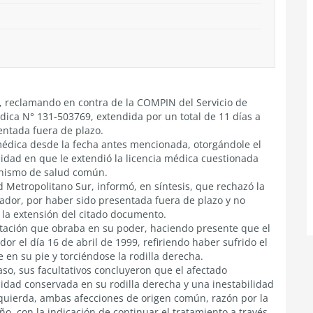
r, reclamando en contra de la COMPIN del Servicio de
dica N° 131-503769, extendida por un total de 11 días a
entada fuera de plazo.
médica desde la fecha antes mencionada, otorgándole el
idad en que le extendió la licencia médica cuestionada
anismo de salud común.
 Metropolitano Sur, informó, en síntesis, que rechazó la
jador, por haber sido presentada fuera de plazo y no
n la extensión del citado documento.
tación que obraba en su poder, haciendo presente que el
dor el día 16 de abril de 1999, refiriendo haber sufrido el
en su pie y torciéndose la rodilla derecha.
so, sus facultativos concluyeron que el afectado
idad conservada en su rodilla derecha y una inestabilidad
zquierda, ambas afecciones de origen común, razón por la
ño, con la indicación de continuar el tratamiento a través