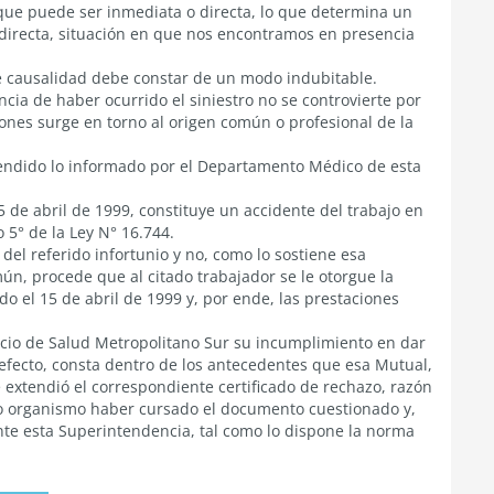
n que puede ser inmediata o directa, lo que determina un
indirecta, situación en que nos encontramos en presencia
 causalidad debe constar de un modo indubitable.
ncia de haber ocurrido el siniestro no se controvierte por
iones surge en torno al origen común o profesional de la
tendido lo informado por el Departamento Médico de esta
15 de abril de 1999, constituye un accidente del trabajo en
o 5° de la Ley N° 16.744.
del referido infortunio y no, como lo sostiene esa
ún, procede que al citado trabajador se le otorgue la
do el 15 de abril de 1999 y, por ende, las prestaciones
icio de Salud Metropolitano Sur su incumplimiento en dar
n efecto, consta dentro de los antecedentes que esa Mutual,
 le extendió el correspondiente certificado de rechazo, razón
o organismo haber cursado el documento cuestionado y,
nte esta Superintendencia, tal como lo dispone la norma