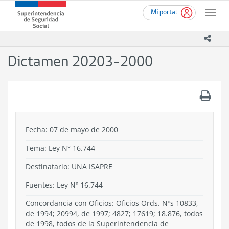
Ir
Superintendencia
Mi portal
al
Toggle
de
contenido
naviga
Seguridad
principal
icono
Social
(SUSESO)
Dictamen 20203-2000
-
Gobierno
de
.
Chile
Fecha: 07 de mayo de 2000
Tema:
Ley N° 16.744
Destinatario: UNA ISAPRE
Fuentes: Ley Nº 16.744
Concordancia con Oficios: Oficios Ords. Nºs 10833,
de 1994; 20994, de 1997; 4827; 17619; 18.876, todos
de 1998, todos de la Superintendencia de