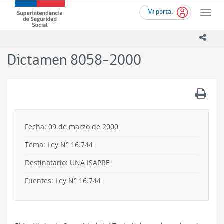
Ir
Superintendencia
Mi portal
al
Toggle
de
contenido
naviga
Seguridad
principal
icono
Social
(SUSESO)
Dictamen 8058-2000
-
Gobierno
de
.
Chile
Fecha: 09 de marzo de 2000
Tema:
Ley N° 16.744
Destinatario: UNA ISAPRE
Fuentes: Ley N° 16.744