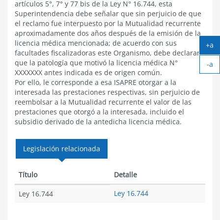
artículos 5°, 7° y 77 bis de la Ley N° 16.744, esta
Superintendencia debe señalar que sin perjuicio de que
el reclamo fue interpuesto por la Mutualidad recurrente
aproximadamente dos años después de la emisión de la
licencia médica mencionada; de acuerdo con sus
+a
facultades fiscalizadoras este Organismo, debe declarar
Ag
que la patología que motivó la licencia médica N°
-a
tex
XXXXXXX antes indicada es de origen común.
Ach
Por ello, le corresponde a esa ISAPRE otorgar a la
tex
interesada las prestaciones respectivas, sin perjuicio de
reembolsar a la Mutualidad recurrente el valor de las
prestaciones que otorgó a la interesada, incluido el
subsidio derivado de la antedicha licencia médica.
Legislación relacionada
Título
Detalle
Ley 16.744
Ley 16.744