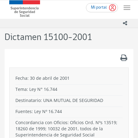
Ir
Superintendencia
Mi portal
al
Toggle
de
contenido
naviga
Seguridad
principal
icono
Social
(SUSESO)
Dictamen 15100-2001
-
Gobierno
de
.
Chile
Fecha: 30 de abril de 2001
Tema:
Ley N° 16.744
Destinatario: UNA MUTUAL DE SEGURIDAD
Fuentes: Ley Nº 16.744
Concordancia con Oficios: Oficios Ord. Nºs 13519;
18260 de 1999; 10032 de 2001, todos de la
Superintendencia de Seguridad Social