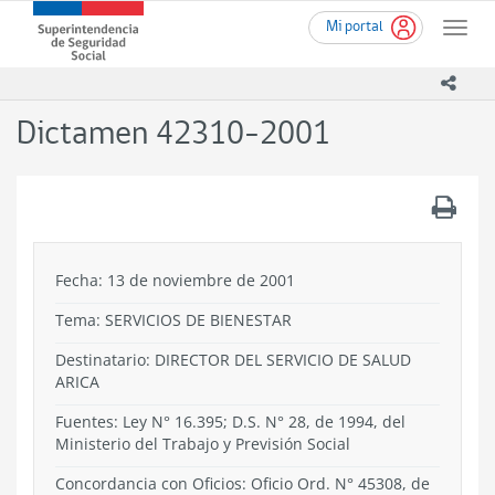
Ir
Superintendencia
Mi portal
al
Toggle
de
contenido
naviga
Seguridad
principal
icono
Social
(SUSESO)
Dictamen 42310-2001
-
Gobierno
de
.
Chile
Fecha: 13 de noviembre de 2001
Tema:
SERVICIOS DE BIENESTAR
Destinatario: DIRECTOR DEL SERVICIO DE SALUD
ARICA
Fuentes: Ley N° 16.395; D.S. N° 28, de 1994, del
Ministerio del Trabajo y Previsión Social
Concordancia con Oficios: Oficio Ord. N° 45308, de