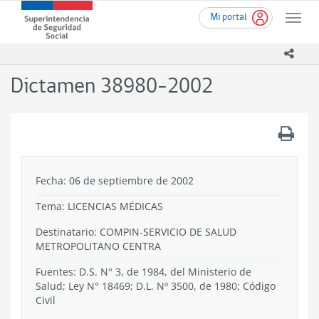
Ir
Superintendencia
Mi portal
al
Toggle
de
contenido
naviga
Seguridad
principal
icono
Social
(SUSESO)
Dictamen 38980-2002
-
Gobierno
de
.
Chile
Fecha: 06 de septiembre de 2002
Tema:
LICENCIAS MÉDICAS
Destinatario: COMPIN-SERVICIO DE SALUD
METROPOLITANO CENTRA
Fuentes: D.S. N° 3, de 1984, del Ministerio de
Salud; Ley N° 18469; D.L. Nº 3500, de 1980; Código
Civil