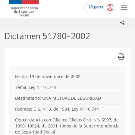
Ir
Superintendencia
Mi portal
al
Toggle
de
contenido
naviga
Seguridad
principal
icono
Social
(SUSESO)
Dictamen 51780-2002
-
Gobierno
de
.
Chile
Fecha: 19 de noviembre de 2002
Tema:
Ley N° 16.744
Destinatario: UNA MUTUAL DE SEGURIDAD
Fuentes: D.S. Nº 3, de 1984; Ley Nº 16.744
Concordancia con Oficios: Oficios Ord. Nºs 5997, de
1996; 10924, de 2001, todos de la Superintendencia
de Seguridad Social