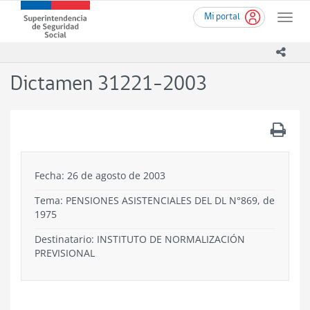
Ir
Superintendencia
Mi portal
al
Toggle
de
contenido
naviga
Seguridad
principal
icono
Social
(SUSESO)
Dictamen 31221-2003
-
Gobierno
de
.
Chile
Fecha: 26 de agosto de 2003
Tema:
PENSIONES ASISTENCIALES DEL DL N°869, de
1975
Destinatario: INSTITUTO DE NORMALIZACIÓN
PREVISIONAL