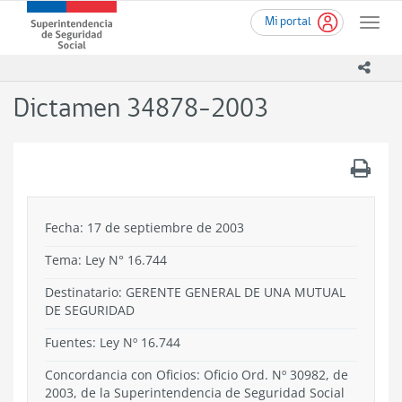
Ir
Superintendencia
Mi portal
al
Toggle
de
contenido
naviga
Seguridad
principal
icono
Social
(SUSESO)
Dictamen 34878-2003
-
Gobierno
de
.
Chile
Fecha: 17 de septiembre de 2003
Tema:
Ley N° 16.744
Destinatario: GERENTE GENERAL DE UNA MUTUAL
DE SEGURIDAD
Fuentes: Ley Nº 16.744
Concordancia con Oficios: Oficio Ord. Nº 30982, de
2003, de la Superintendencia de Seguridad Social