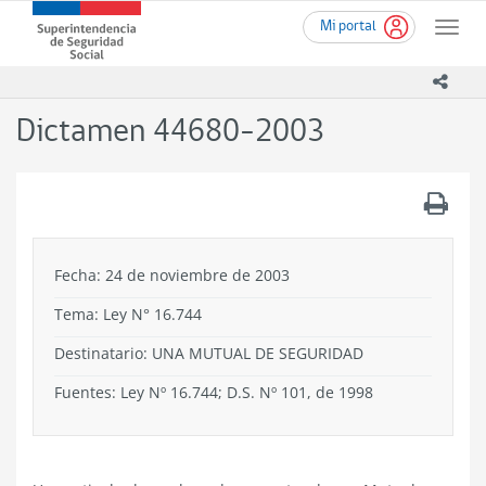
Ir
Superintendencia
Mi portal
al
Toggle
de
contenido
naviga
Seguridad
principal
icono
Social
(SUSESO)
Dictamen 44680-2003
-
Gobierno
de
.
Chile
Fecha: 24 de noviembre de 2003
Tema:
Ley N° 16.744
Destinatario: UNA MUTUAL DE SEGURIDAD
Fuentes: Ley Nº 16.744; D.S. Nº 101, de 1998