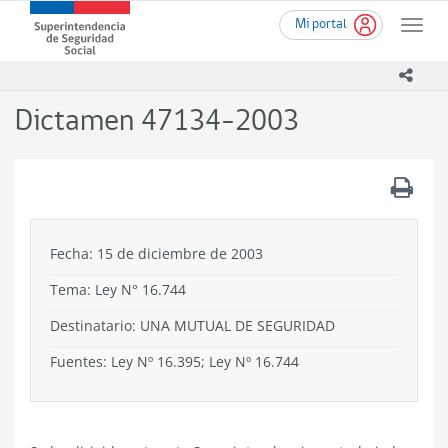
Ir
Superintendencia
Mi portal
al
Toggle
de
contenido
naviga
Seguridad
principal
icono
Social
(SUSESO)
Dictamen 47134-2003
-
Gobierno
de
.
Chile
Fecha: 15 de diciembre de 2003
Tema:
Ley N° 16.744
Destinatario: UNA MUTUAL DE SEGURIDAD
Fuentes: Ley Nº 16.395; Ley Nº 16.744