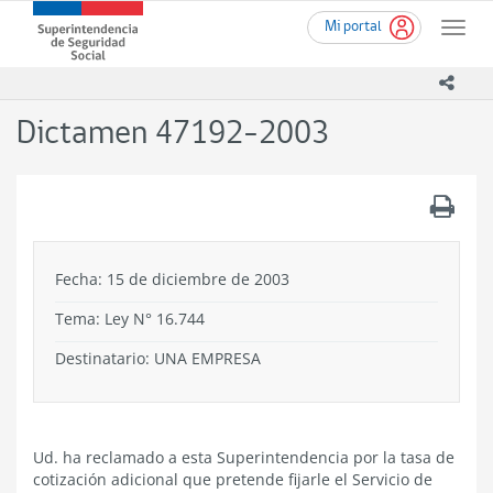
Ir
Superintendencia
Mi portal
al
Toggle
de
contenido
naviga
Seguridad
principal
icono
Social
(SUSESO)
Dictamen 47192-2003
-
Gobierno
de
.
Chile
Fecha: 15 de diciembre de 2003
Tema:
Ley N° 16.744
Destinatario: UNA EMPRESA
Ud. ha reclamado a esta Superintendencia por la tasa de
cotización adicional que pretende fijarle el Servicio de