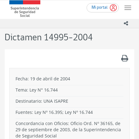
Ir
Superintendencia
Mi portal
al
Toggle
de
contenido
naviga
Seguridad
principal
icono
Social
(SUSESO)
Dictamen 14995-2004
-
Gobierno
de
.
Chile
Fecha: 19 de abril de 2004
Tema:
Ley N° 16.744
Destinatario: UNA ISAPRE
Fuentes: Ley Nº 16.395; Ley Nº 16.744
Concordancia con Oficios: Oficio Ord. Nº 36165, de
29 de septiembre de 2003, de la Superintendencia
de Seguridad Social