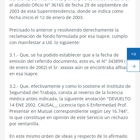
el aludido Oficio N° 36165 de fecha 29 de septiembre de
2003 de esta Superintendencia, donde se indica como
fecha inicio el 12 de enero de 2003.
Precisado lo anterior y resolviendo derechamente la
reclamación de fondo formulada por esa Isapre, cumplo
con manifestar a Ud. lo siguiente:
+a
3.1.- Que, se ha podido establecer que a la fecha de
Ag
emisión del referido documento, esto es, el N° 343899 (12
-a
tex
de enero de 2002) el Sr. xxxxxx aún se encontraba afiliado
Ach
en esa Isapre.
tex
3.2.- Que, efectivamente y como lo sostiene el Instituto de
Seguridad del Trabajo, consta al reverso de la licencia
médica antes indicada, la siguiente anotación "DEVUELTO
14 ENE 2002. CAUSAL__ Licencia tipo 6 Enfermedad Prof.
Presentar en Mutual correspondiente según Ley 16.744",
lo que constituye en opinión de este Servicio un rechazo
por ventanilla.
En este mismo orden de ideas y respecto de lo afirmado