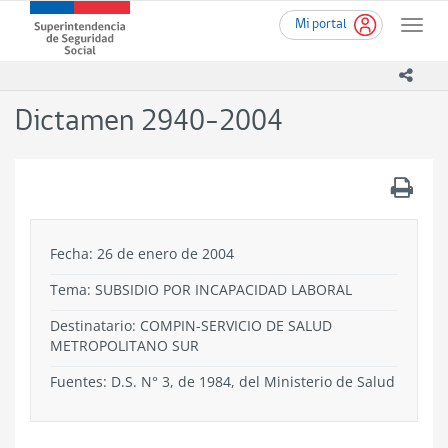
Ir
Superintendencia
Mi portal
al
Toggle
de
contenido
naviga
Seguridad
principal
icono
Social
(SUSESO)
Dictamen 2940-2004
-
Gobierno
de
.
Chile
Fecha: 26 de enero de 2004
Tema:
SUBSIDIO POR INCAPACIDAD LABORAL
Destinatario: COMPIN-SERVICIO DE SALUD
METROPOLITANO SUR
Fuentes: D.S. N° 3, de 1984, del Ministerio de Salud