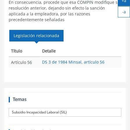
+a
En consecuencia, procede que esa COMPIN modifique su
Ag
resolución anterior, dejando sin efecto la sanción
-a
tex
aplicada a la empleadora, por las razones
Ach
precedentemente señaladas
tex
Legislación relacionada
Título
Detalle
DS 3 de 1984 Minsal, artículo 56
Artículo 56
Temas
Subsidio Incapacidad Laboral (SIL)