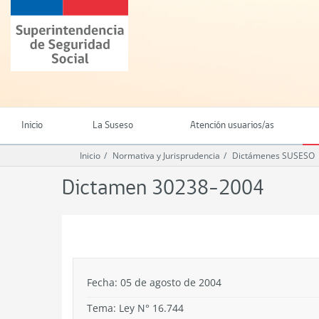
Ir
Superintendencia
al
de
contenido
Seguridad
principal
Social
(SUSESO)
-
Gobierno
de
Inicio
La Suseso
Atención usuarios/as
Chile
Inicio
Normativa y Jurisprudencia
Dictámenes SUSESO
Dictamen 30238-2004
.
Fecha: 05 de agosto de 2004
Tema:
Ley N° 16.744