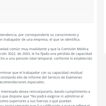
intendencia, por corresponderle su conocimiento y
un trabajador de una empresa, el que se identifica.
medad común muy invalidante y que la Comisión Médica
ución 3022, de 2003, le ha fijado una pérdida de capacidad
cho a una pensión total temporal, conforme lo establecido
minar que el trabajador con su capacidad residual
constando ello de informe del Servicio de Exámenes
 recomendaciones especiales.
 interesado desea reincorporarlo, dando cumplimiento a
ajo que dispone que "No podrá exigirse ni admitirse el
 como superiores a sus fuerzas o que puedan
 inciso segundo que "La calificación a que se refiere el