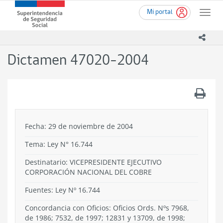
Ir
Superintendencia
Mi portal
al
Toggle
de
contenido
naviga
Seguridad
principal
icono
Social
(SUSESO)
Dictamen 47020-2004
-
Gobierno
de
.
Chile
Fecha: 29 de noviembre de 2004
Tema:
Ley N° 16.744
Destinatario: VICEPRESIDENTE EJECUTIVO
CORPORACIÓN NACIONAL DEL COBRE
Fuentes: Ley Nº 16.744
Concordancia con Oficios: Oficios Ords. Nºs 7968,
de 1986; 7532, de 1997; 12831 y 13709, de 1998;