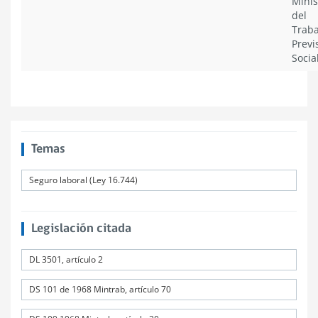
Minis
del
Traba
Previ
Socia
Temas
Seguro laboral (Ley 16.744)
Legislación citada
DL 3501, artículo 2
DS 101 de 1968 Mintrab, artículo 70