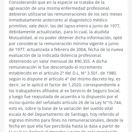
Considerando que en la especie se trataba de la
agravación de una misma enfermedad profesional,
debieron utilizarse las remuneraciones de los seis meses
inmediatamente anteriores al diagnóstico médico
primitivo, vale decir, las del lapso enero a junio de 1977,
debidamente actualizadas, para lo cual, la aludida
Mutualidad, al no poder obtener dicha información, optó
por considerar la remuneración mínima vigente a junio
de 1977, actualizada a febrero de 2004, fecha de la nueva
evaluación de la indicada dolencia profesional,
obteniendo un valor mensual de $90.355. A dicha
remuneración le fue descontado el incremento
establecido en el artículo 2° del D.L. N° 3.501, de 1980,
según lo dispone el artículo 4° del mismo decreto ley, es
decir, se le aplicó el factor de 1,2020, correspondiente a
los trabajadores afiliados al ex Servicio de Seguro Social,
y luego fue reajustada de acuerdo a lo dispuesto por el
inciso quinto del señalado artículo 26 de la Ley N°16.744,
esto es, sobre la base de la variación del sueldo vital
escala A) del Departamento de Santiago, hoy referido al
ingreso mínimo para fines no remuneracionales, desde la
fecha en que ella fue percibida hasta la data a partir de
la cual se declaró el derecho a pago de esta prestación