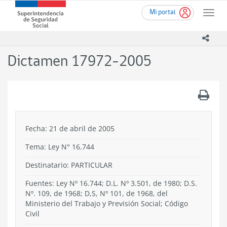
Ir
Superintendencia
Mi portal
al
Toggle
de
contenido
naviga
Seguridad
principal
icono
Social
(SUSESO)
Dictamen 17972-2005
-
Gobierno
de
.
Chile
Fecha: 21 de abril de 2005
Tema:
Ley N° 16.744
Destinatario: PARTICULAR
Fuentes: Ley Nº 16.744; D.L. Nº 3.501, de 1980; D.S.
Nº. 109, de 1968; D,S, Nº 101, de 1968, del
Ministerio del Trabajo y Previsión Social; Código
Civil