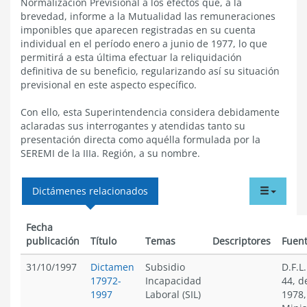
Normalización Previsional a los efectos que, a la
brevedad, informe a la Mutualidad las remuneraciones
imponibles que aparecen registradas en su cuenta
individual en el período enero a junio de 1977, lo que
permitirá a esta última efectuar la reliquidación
definitiva de su beneficio, regularizando así su situación
previsional en este aspecto específico.
Con ello, esta Superintendencia considera debidamente
aclaradas sus interrogantes y atendidas tanto su
presentación directa como aquélla formulada por la
SEREMI de la IIIa. Región, a su nombre.
tabdr
Dictámenes relacionados
menu
Fecha
publicación
Título
Temas
Descriptores
Fuen
31/10/1997
Dictamen
Subsidio
D.F.L
17972-
Incapacidad
44, d
1997
Laboral (SIL)
1978,