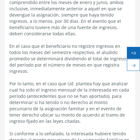
comprendido entre los meses de enero y junio, ambos
inclusive, inmediatamente anterior a aquél en que se
devengue la asignación, siempre que haya tenido
ingresos, a lo menos, por 30 días. En el evento que el
beneficiario tuviere más de una fuente de ingresos,
deben considerarse todas ellas.
En el caso que el beneficiario no registre ingresos en
todos los meses del semestre respectivo, el aludido
+a
Ag
promedio se determinará dividiendo el total de ingresos
-a
tex
del período por el número de meses en que registra
Ach
ingresos.
tex
Por lo tanto, en el caso que Ud. plantea hay que analizar
cual ha sido el ingreso mensual de la interesada en cada
período (antecedentes que no se han aportado), para
determinar si ha tenido o no derecho al monto
pecuniario de la asignación familiar y en el evento de
tener derecho ubicar su monto de acuerdo al tramo de
ingreso fijado en las leyes citadas.
Si conforme a lo señalado, la interesada hubiere tenido
derecho al monto pecuniario de la asignación familiar en