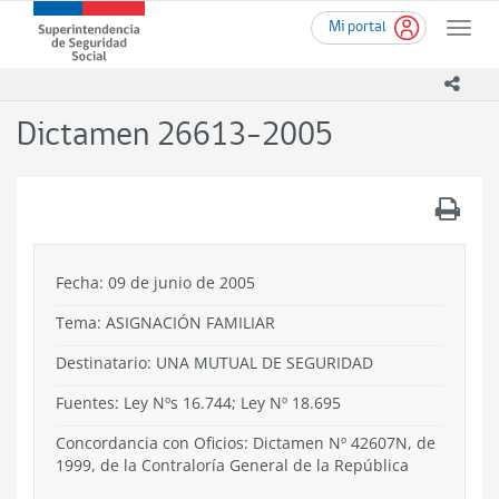
Ir
Superintendencia
Mi portal
al
Toggle
de
contenido
naviga
Seguridad
principal
icono
Social
(SUSESO)
Dictamen 26613-2005
-
Gobierno
de
.
Chile
Fecha: 09 de junio de 2005
Tema:
ASIGNACIÓN FAMILIAR
Destinatario: UNA MUTUAL DE SEGURIDAD
Fuentes: Ley Nºs 16.744; Ley Nº 18.695
Concordancia con Oficios: Dictamen Nº 42607N, de
1999, de la Contraloría General de la República