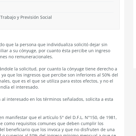
 Trabajo y Previsión Social
o que la persona que individualiza solicitó dejar sin
iliar a su cónyuge, por cuanto ésta percibe un ingreso
fines no remuneracionales.
ndole la solicitud, por cuanto la cónyuge tiene derecho a
 ya que los ingresos que percibe son inferiores al 50% del
es, que es el que se utiliza para estos efectos, y no el
ndía el interesado.
l interesado en los términos señalados, solicita a esta
n manifestar que el artículo 5° del D.F.L. N°150, de 1981,
blece como requisitos comunes que deben cumplir los
del beneficiario que los invoca y que no disfruten de una
al o superior al 50% del ingreso mínimo mensual a que se