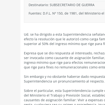
Destinatario: SUBSECRETARIO DE GUERRA
Fuentes: D.F.L. Nº 150, de 1981, del Ministerio el
Ud. se ha dirigido a esta Superintendencia señaland
efecto la resolución que le autorizó como carga fam
superior al 50% del ingreso mínimo que rige para 
Expresa que se dio respuesta al interesado, rechazá
ser invocada como causante de asignación familiar,
ingreso mínimo que rige para efectos remuneracional
que rige para fines no remuneracionales como ente
Sin embargo y no obstante haberse dado respuesta a
Superintendencia un pronunciamiento al respecto.
Sobre el particular, esta Superintendencia cumple e
del Ministerio el Trabajo y Previsión Social, esta
causantes de asignación familiar: Vivir a expensas 
renta, cualquiera sea su origen o procedencia, igu