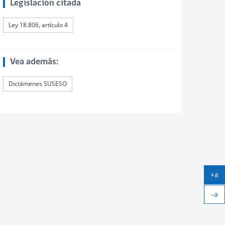
Legislación citada
Ley 18.806, artículo 4
Vea además:
Dictámenes SUSESO
+a
Ag
-a
tex
Ach
tex