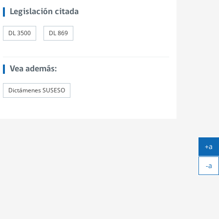
Legislación citada
DL 3500
DL 869
Vea además:
Dictámenes SUSESO
+a
Ag
-a
tex
Ach
tex