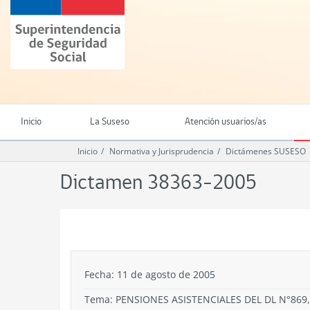
Ir
Superintendencia
al
de
contenido
Seguridad
principal
Social
(SUSESO)
-
Gobierno
de
Inicio
La Suseso
Atención usuarios/as
Chile
Inicio
Normativa y Jurisprudencia
Dictámenes SUSESO
Dictamen 38363-2005
.
Fecha: 11 de agosto de 2005
Tema:
PENSIONES ASISTENCIALES DEL DL N°869,