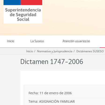
Ir
Superintendencia
al
de
contenido
Seguridad
principal
Social
(SUSESO)
-
Gobierno
de
Inicio
La Suseso
Atención usuarios/as
Chile
Inicio
Normativa y Jurisprudencia
Dictámenes SUSESO
Dictamen 1747-2006
.
Fecha: 11 de enero de 2006
Tema:
ASIGNACIÓN FAMILIAR