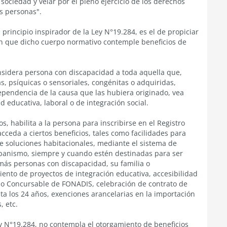
sociedad y velar por el pleno ejercicio de los derechos
as personas".
rincipio inspirador de la Ley N°19.284, es el de propiciar
 sin que dicho cuerpo normativo contemple beneficios de
onsidera persona con discapacidad a toda aquella que,
s, psíquicas o sensoriales, congénitas o adquiridas,
pendencia de la causa que las hubiera originado, vea
d educativa, laboral o de integración social.
s, habilita a la persona para inscribirse en el Registro
cceda a ciertos beneficios, tales como facilidades para
 de soluciones habitacionales, mediante el sistema de
Urbanismo, siempre y cuando estén destinadas para ser
ás personas con discapacidad, su familia o
iento de proyectos de integración educativa, accesibilidad
do Concursable de FONADIS, celebración de contrato de
ta los 24 años, exenciones arancelarias en la importación
, etc.
y N°19.284, no contempla el otorgamiento de beneficios