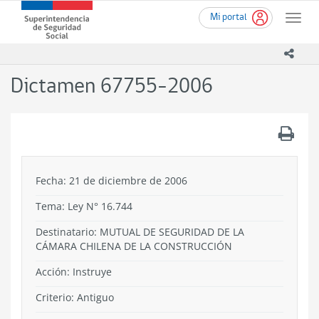
Ir
Superintendencia
Mi portal
al
Toggle
de
contenido
naviga
Seguridad
principal
icono
Social
(SUSESO)
Dictamen 67755-2006
-
Gobierno
de
.
Chile
Fecha: 21 de diciembre de 2006
Tema:
Ley N° 16.744
Destinatario: MUTUAL DE SEGURIDAD DE LA
CÁMARA CHILENA DE LA CONSTRUCCIÓN
Acción:
Instruye
Criterio:
Antiguo