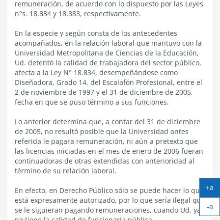
remuneración, de acuerdo con lo dispuesto por las Leyes
n°s. 18.834 y 18.883, respectivamente.
En la especie y según consta de los antecedentes
acompañados, en la relación laboral que mantuvo con la
Universidad Metropolitana de Ciencias de la Educación,
Ud. detentó la calidad de trabajadora del sector público,
afecta a la Ley N° 18.834, desempeñándose como
Diseñadora, Grado 14, del Escalafón Profesional, entre el
2 de noviembre de 1997 y el 31 de diciembre de 2005,
fecha en que se puso término a sus funciones.
Lo anterior determina que, a contar del 31 de diciembre
de 2005, no resultó posible que la Universidad antes
referida le pagara remuneración, ni aún a pretexto que
las licencias iniciadas en el mes de enero de 2006 fueran
continuadoras de otras extendidas con anterioridad al
término de su relación laboral.
+a
En efecto, en Derecho Público sólo se puede hacer lo que
Ag
está expresamente autorizado, por lo que sería ilegal que
-a
tex
se le siguieran pagando remuneraciones, cuando Ud. ya
Ach
no tiene la calidad de funcionaria pública.