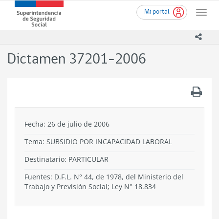
Ir
Superintendencia
Mi portal
al
Toggle
de
contenido
naviga
Seguridad
principal
icono
Social
(SUSESO)
Dictamen 37201-2006
-
Gobierno
de
.
Chile
Fecha: 26 de julio de 2006
Tema:
SUBSIDIO POR INCAPACIDAD LABORAL
Destinatario: PARTICULAR
Fuentes: D.F.L. N° 44, de 1978, del Ministerio del
Trabajo y Previsión Social; Ley N° 18.834