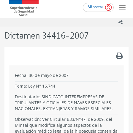
Ir
Superintendencia
Mi portal
al
Toggle
de
contenido
naviga
Seguridad
principal
icono
Social
(SUSESO)
Dictamen 34416-2007
-
Gobierno
de
.
Chile
Fecha: 30 de mayo de 2007
Tema:
Ley N° 16.744
Destinatario: SINDICATO INTEREMPRESAS DE
TRIPULANTES Y OFICIALES DE NAVES ESPECIALES
NACIONALES, EXTRANJERAS Y RAMOS SIMILARES.
Observación: Ver Circular B33/N°47, de 2009, del
Minsal que modifica algunos aspectos de la
evaluación médico legal de la hipoacusia contenida