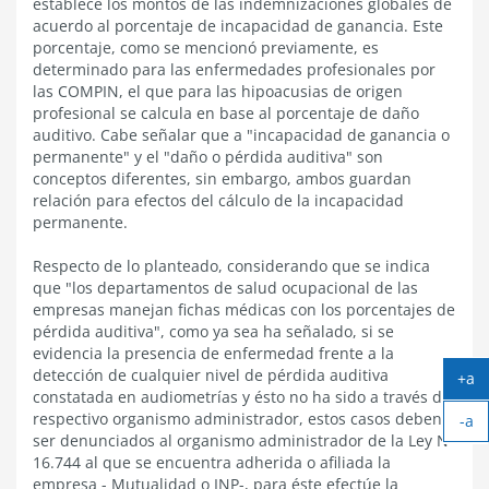
establece los montos de las indemnizaciones globales de
acuerdo al porcentaje de incapacidad de ganancia. Este
porcentaje, como se mencionó previamente, es
determinado para las enfermedades profesionales por
las COMPIN, el que para las hipoacusias de origen
profesional se calcula en base al porcentaje de daño
auditivo. Cabe señalar que a "incapacidad de ganancia o
permanente" y el "daño o pérdida auditiva" son
conceptos diferentes, sin embargo, ambos guardan
relación para efectos del cálculo de la incapacidad
permanente.
Respecto de lo planteado, considerando que se indica
que "los departamentos de salud ocupacional de las
empresas manejan fichas médicas con los porcentajes de
pérdida auditiva", como ya sea ha señalado, si se
evidencia la presencia de enfermedad frente a la
detección de cualquier nivel de pérdida auditiva
+a
constatada en audiometrías y ésto no ha sido a través del
Ag
respectivo organismo administrador, estos casos deben
-a
tex
ser denunciados al organismo administrador de la Ley N°
Ach
16.744 al que se encuentra adherida o afiliada la
tex
empresa - Mutualidad o INP-, para éste efectúe la