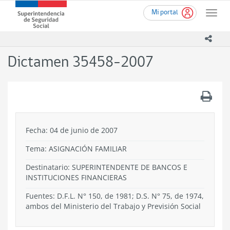
Ir
Superintendencia
Mi portal
al
Toggle
de
contenido
naviga
Seguridad
principal
icono
Social
(SUSESO)
Dictamen 35458-2007
-
Gobierno
de
.
Chile
Fecha: 04 de junio de 2007
Tema:
ASIGNACIÓN FAMILIAR
Destinatario: SUPERINTENDENTE DE BANCOS E
INSTITUCIONES FINANCIERAS
Fuentes: D.F.L. N° 150, de 1981; D.S. N° 75, de 1974,
ambos del Ministerio del Trabajo y Previsión Social