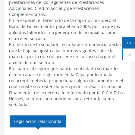
prestaciones de los regímenes de Prestaciones
Adicionales, Crédito Social y de Prestaciones
Complementarias.
En la especie, el Directorio de la Caja no consideró el
Bono de Fallecimiento, para el año 2006, por lo que los
afiliados fallecidos, no generaron dicho auxilio, como
ocurre en su caso.
+a
En mérito de lo señalado, esta Superintendencia declara
Ag
que la Caja se ajustó a las normas vigentes sobre la
-a
tex
materia, por lo que no procede en su caso otorgar el
Ach
auxilio de que se trata.
tex
En cuanto al seguro que habría contratado su marido
éste no aparece registrado en la Caja, por lo que la
recurrente debería proporcionar algún documento en el
cual conste su existencia para poder revisar la situación.
Finalmente, de acuerdo a lo informado por la C.C.A.F. Los
Héroes, la interesada puede pasar a retirar la suma
señalada.
Legislación relacionada