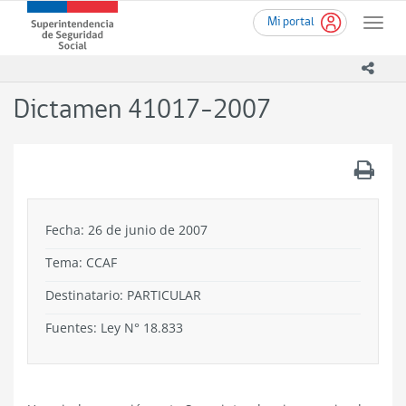
Ir
Superintendencia
Mi portal
al
Toggle
de
contenido
naviga
Seguridad
principal
icono
Social
(SUSESO)
Dictamen 41017-2007
-
Gobierno
de
.
Chile
Fecha: 26 de junio de 2007
Tema:
CCAF
Destinatario: PARTICULAR
Fuentes: Ley N° 18.833