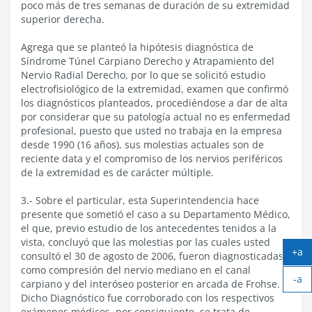
poco más de tres semanas de duración de su extremidad
superior derecha.
Agrega que se planteó la hipótesis diagnóstica de
Síndrome Túnel Carpiano Derecho y Atrapamiento del
Nervio Radial Derecho, por lo que se solicitó estudio
electrofisiológico de la extremidad, examen que confirmó
los diagnósticos planteados, procediéndose a dar de alta
por considerar que su patología actual no es enfermedad
profesional, puesto que usted no trabaja en la empresa
desde 1990 (16 años), sus molestias actuales son de
reciente data y el compromiso de los nervios periféricos
de la extremidad es de carácter múltiple.
3.- Sobre el particular, esta Superintendencia hace
presente que sometió el caso a su Departamento Médico,
el que, previo estudio de los antecedentes tenidos a la
vista, concluyó que las molestias por las cuales usted
+a
consultó el 30 de agosto de 2006, fueron diagnosticadas
Ag
como compresión del nervio mediano en el canal
-a
tex
carpiano y del interóseo posterior en arcada de Frohse.
Ach
Dicho Diagnóstico fue corroborado con los respectivos
tex
exámenes médicos, por consiguiente, se trata de