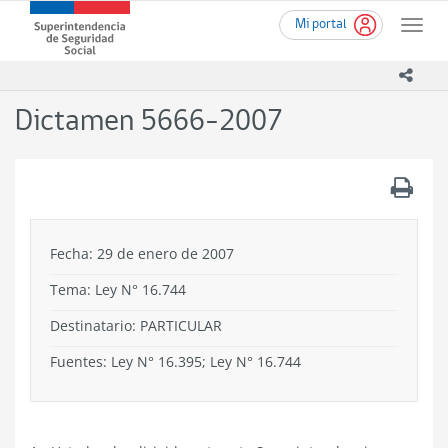
Ir
Superintendencia
Mi portal
al
Toggle
de
contenido
naviga
Seguridad
principal
icono
Social
(SUSESO)
Dictamen 5666-2007
-
Gobierno
de
.
Chile
Fecha: 29 de enero de 2007
Tema:
Ley N° 16.744
Destinatario: PARTICULAR
Fuentes: Ley N° 16.395; Ley N° 16.744