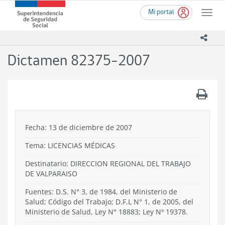
Ir
Superintendencia
Mi portal
al
Toggle
de
contenido
naviga
Seguridad
principal
icono
Social
(SUSESO)
Dictamen 82375-2007
-
Gobierno
de
.
Chile
Fecha: 13 de diciembre de 2007
Tema:
LICENCIAS MÉDICAS
Destinatario: DIRECCION REGIONAL DEL TRABAJO
DE VALPARAISO
Fuentes: D.S. N° 3, de 1984, del Ministerio de
Salud; Código del Trabajo; D.F.L N° 1, de 2005, del
Ministerio de Salud, Ley N° 18883; Ley Nº 19378.