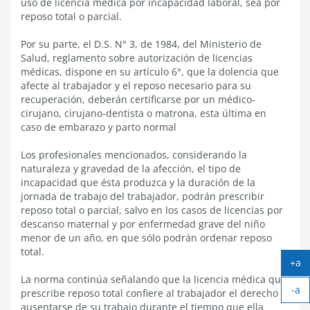
uso de licencia médica por incapacidad laboral, sea por
reposo total o parcial.
Por su parte, el D.S. N° 3, de 1984, del Ministerio de
Salud, reglamento sobre autorización de licencias
médicas, dispone en su artículo 6°, que la dolencia que
afecte al trabajador y el reposo necesario para su
recuperación, deberán certificarse por un médico-
cirujano, cirujano-dentista o matrona, esta última en
caso de embarazo y parto normal
Los profesionales mencionados, considerando la
naturaleza y gravedad de la afección, el tipo de
incapacidad que ésta produzca y la duración de la
jornada de trabajo del trabajador, podrán prescribir
reposo total o parcial, salvo en los casos de licencias por
descanso maternal y por enfermedad grave del niño
menor de un año, en que sólo podrán ordenar reposo
total.
+a
Ag
La norma continúa señalando que la licencia médica que
-a
tex
prescribe reposo total confiere al trabajador el derecho a
Ach
ausentarse de su trabajo durante el tiempo que ella