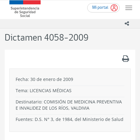
Ir
Superintendencia
Mi portal
al
Toggle
de
contenido
naviga
Seguridad
principal
icono
Social
(SUSESO)
Dictamen 4058-2009
-
Gobierno
de
.
Chile
Fecha: 30 de enero de 2009
Tema:
LICENCIAS MÉDICAS
Destinatario: COMISIÓN DE MEDICINA PREVENTIVA
E INVALIDEZ DE LOS RÍOS, VALDIVIA
Fuentes: D.S. N° 3, de 1984, del Ministerio de Salud