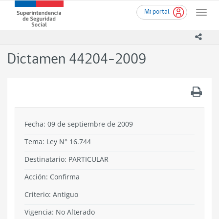
Ir
Superintendencia
Mi portal
al
Toggle
de
contenido
naviga
Seguridad
principal
icono
Social
(SUSESO)
Dictamen 44204-2009
-
Gobierno
de
.
Chile
Fecha: 09 de septiembre de 2009
Tema:
Ley N° 16.744
Destinatario: PARTICULAR
Acción:
Confirma
Criterio:
Antiguo
Vigencia:
No Alterado