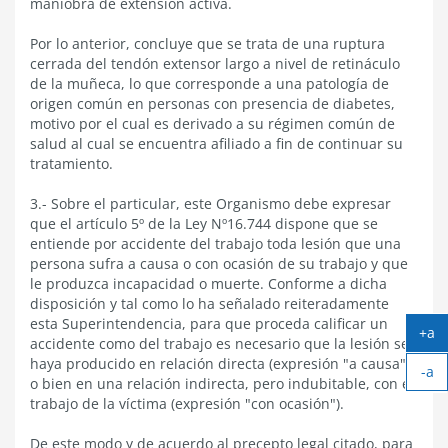
maniobra de extensión activa.
Por lo anterior, concluye que se trata de una ruptura
cerrada del tendón extensor largo a nivel de retináculo
de la muñeca, lo que corresponde a una patología de
origen común en personas con presencia de diabetes,
motivo por el cual es derivado a su régimen común de
salud al cual se encuentra afiliado a fin de continuar su
tratamiento.
3.- Sobre el particular, este Organismo debe expresar
que el artículo 5º de la Ley Nº16.744 dispone que se
entiende por accidente del trabajo toda lesión que una
persona sufra a causa o con ocasión de su trabajo y que
le produzca incapacidad o muerte. Conforme a dicha
disposición y tal como lo ha señalado reiteradamente
esta Superintendencia, para que proceda calificar un
+a
accidente como del trabajo es necesario que la lesión se
Ag
haya producido en relación directa (expresión "a causa"),
-a
tex
o bien en una relación indirecta, pero indubitable, con el
Ach
trabajo de la víctima (expresión "con ocasión").
tex
De este modo y de acuerdo al precepto legal citado, para