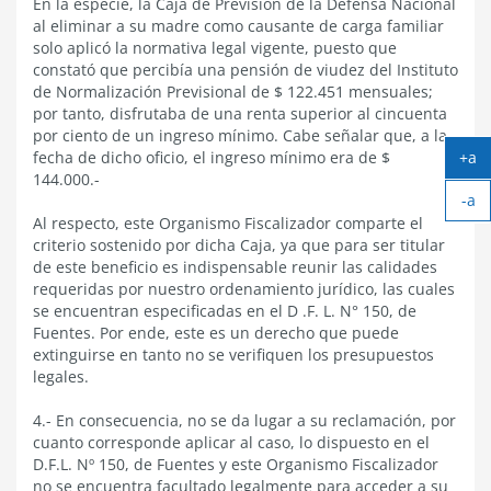
En la especie, la Caja de Previsión de la Defensa Nacional
al eliminar a su madre como causante de carga familiar
solo aplicó la normativa legal vigente, puesto que
constató que percibía una pensión de viudez del Instituto
de Normalización Previsional de $ 122.451 mensuales;
por tanto, disfrutaba de una renta superior al cincuenta
por ciento de un ingreso mínimo. Cabe señalar que, a la
fecha de dicho oficio, el ingreso mínimo era de $
+a
Ag
144.000.-
-a
tex
Ach
Al respecto, este Organismo Fiscalizador comparte el
tex
criterio sostenido por dicha Caja, ya que para ser titular
de este beneficio es indispensable reunir las calidades
requeridas por nuestro ordenamiento jurídico, las cuales
se encuentran especificadas en el D .F. L. N° 150, de
Fuentes. Por ende, este es un derecho que puede
extinguirse en tanto no se verifiquen los presupuestos
legales.
4.- En consecuencia, no se da lugar a su reclamación, por
cuanto corresponde aplicar al caso, lo dispuesto en el
D.F.L. Nº 150, de Fuentes y este Organismo Fiscalizador
no se encuentra facultado legalmente para acceder a su