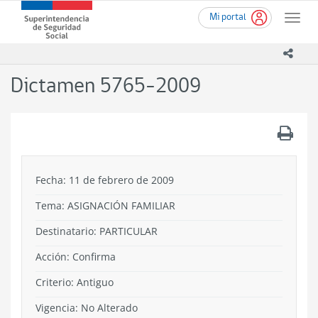
Ir
Superintendencia
Mi portal
al
Toggle
de
contenido
naviga
Seguridad
principal
icono
Social
(SUSESO)
Dictamen 5765-2009
-
Gobierno
de
.
Chile
Fecha: 11 de febrero de 2009
Tema:
ASIGNACIÓN FAMILIAR
Destinatario: PARTICULAR
Acción:
Confirma
Criterio:
Antiguo
Vigencia:
No Alterado