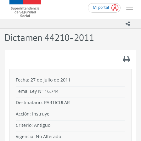
Ir
Superintendencia
Mi portal
al
Toggle
de
contenido
naviga
Seguridad
principal
icono
Social
(SUSESO)
Dictamen 44210-2011
-
Gobierno
de
.
Chile
Fecha: 27 de julio de 2011
Tema:
Ley N° 16.744
Destinatario: PARTICULAR
Acción:
Instruye
Criterio:
Antiguo
Vigencia:
No Alterado