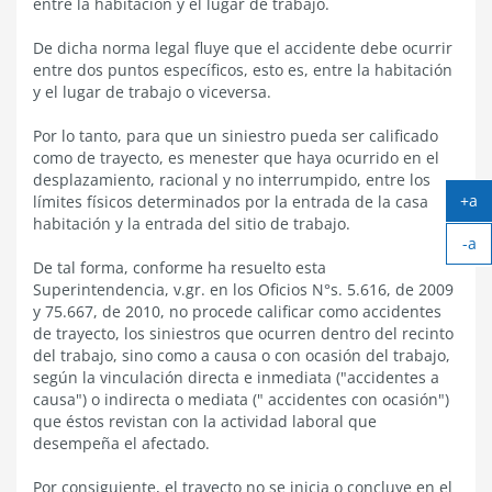
entre la habitación y el lugar de trabajo.
De dicha norma legal fluye que el accidente debe ocurrir
entre dos puntos específicos, esto es, entre la habitación
y el lugar de trabajo o viceversa.
Por lo tanto, para que un siniestro pueda ser calificado
como de trayecto, es menester que haya ocurrido en el
desplazamiento, racional y no interrumpido, entre los
+a
límites físicos determinados por la entrada de la casa
Ag
habitación y la entrada del sitio de trabajo.
-a
tex
Ach
De tal forma, conforme ha resuelto esta
tex
Superintendencia, v.gr. en los Oficios N°s. 5.616, de 2009
y 75.667, de 2010, no procede calificar como accidentes
de trayecto, los siniestros que ocurren dentro del recinto
del trabajo, sino como a causa o con ocasión del trabajo,
según la vinculación directa e inmediata ("accidentes a
causa") o indirecta o mediata (" accidentes con ocasión")
que éstos revistan con la actividad laboral que
desempeña el afectado.
Por consiguiente, el trayecto no se inicia o concluye en el