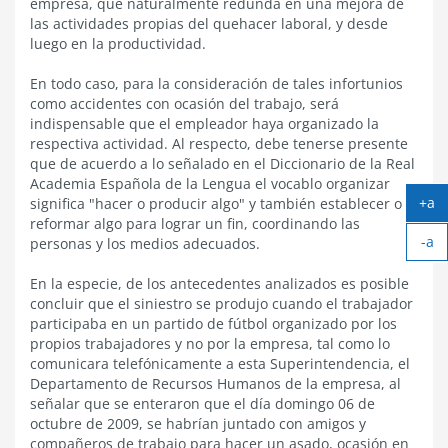
empresa, que naturalmente redunda en una mejora de
las actividades propias del quehacer laboral, y desde
luego en la productividad.
En todo caso, para la consideración de tales infortunios
como accidentes con ocasión del trabajo, será
indispensable que el empleador haya organizado la
respectiva actividad. Al respecto, debe tenerse presente
que de acuerdo a lo señalado en el Diccionario de la Real
Academia Española de la Lengua el vocablo organizar
+a
significa "hacer o producir algo" y también establecer o
Ag
reformar algo para lograr un fin, coordinando las
-a
tex
personas y los medios adecuados.
Ach
tex
En la especie, de los antecedentes analizados es posible
concluir que el siniestro se produjo cuando el trabajador
participaba en un partido de fútbol organizado por los
propios trabajadores y no por la empresa, tal como lo
comunicara telefónicamente a esta Superintendencia, el
Departamento de Recursos Humanos de la empresa, al
señalar que se enteraron que el día domingo 06 de
octubre de 2009, se habrían juntado con amigos y
compañeros de trabajo para hacer un asado, ocasión en