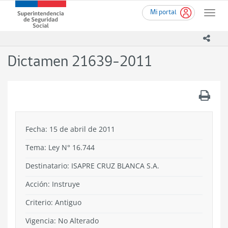
Ir
Superintendencia
Mi portal
al
Toggle
de
contenido
naviga
Seguridad
principal
icono
Social
(SUSESO)
Dictamen 21639-2011
-
Gobierno
de
.
Chile
Fecha: 15 de abril de 2011
Tema:
Ley N° 16.744
Destinatario: ISAPRE CRUZ BLANCA S.A.
Acción:
Instruye
Criterio:
Antiguo
Vigencia:
No Alterado