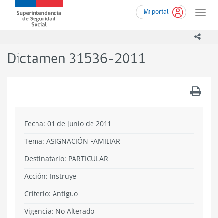
Ir
Superintendencia
Mi portal
al
Toggle
de
contenido
naviga
Seguridad
principal
icono
Social
(SUSESO)
Dictamen 31536-2011
-
Gobierno
de
.
Chile
Fecha: 01 de junio de 2011
Tema:
ASIGNACIÓN FAMILIAR
Destinatario: PARTICULAR
Acción:
Instruye
Criterio:
Antiguo
Vigencia:
No Alterado