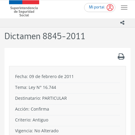
Ir
Superintendencia
Mi portal
al
Toggle
de
contenido
naviga
Seguridad
principal
icono
Social
(SUSESO)
Dictamen 8845-2011
-
Gobierno
de
.
Chile
Fecha: 09 de febrero de 2011
Tema:
Ley N° 16.744
Destinatario: PARTICULAR
Acción:
Confirma
Criterio:
Antiguo
Vigencia:
No Alterado