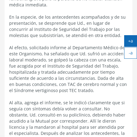
médica inmediata.
En la especie, de los antecedentes acompañados y de su
presentación, se desprende que Ud., en lugar de
concurrir al Instituto de Seguridad del Trabajo por las
molestias que subsistirían, se atendió en otra entidad.
+a
Ag
Al efecto, solicitado informe al Departamento Médico de
-a
tex
este Organismo, ha señalado que Ud. sufrió un accidente
Ach
laboral moderado, se golpeó la cabeza con una escala,
tex
fue acogida por el Instituto de Seguridad del Trabajo,
hospitalizada y tratada adecuadamente por tiempo
suficiente de acuerdo a las circunstancias. Dada de alta
en buenas condiciones, con TAC de cerebro normal y con
el Síndrome vertiginoso post TEC tratado.
Al alta, agrega el informe, se le indicó claramente que si
seguía con síntomas debía volver a consultar. No
obstante, Ud. consultó en su policlínico, debiendo haber
acudido a la Mutual por corresponder. Allí le dieron
licencia y la mandaron al hospital para ser atendida por
el especialista. Después de analizar los antecedentes, la