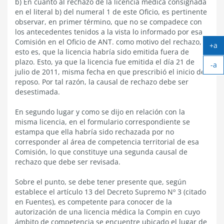
b) En cuanto al rechazo de la licencia médica consignada
en el literal b) del numeral 1 de este Oficio, es pertinente
observar, en primer término, que no se compadece con
los antecedentes tenidos a la vista lo informado por esa
Comisión en el Oficio de ANT. como motivo del rechazo,
+a
esto es, que la licencia habría sido emitida fuera de
Ag
plazo. Esto, ya que la licencia fue emitida el día 21 de
-a
tex
julio de 2011, misma fecha en que prescribió el inicio del
Ach
reposo. Por tal razón, la causal de rechazo debe ser
tex
desestimada.
En segundo lugar y como se dijo en relación con la
misma licencia, en el formulario correspondiente se
estampa que ella habría sido rechazada por no
corresponder al área de competencia territorial de esa
Comisión, lo que constituye una segunda causal de
rechazo que debe ser revisada.
Sobre el punto, se debe tener presente que, según
establece el artículo 13 del Decreto Supremo Nº 3 (citado
en Fuentes), es competente para conocer de la
autorización de una licencia médica la Compin en cuyo
ámbito de competencia se encuentre ubicado el lugar de