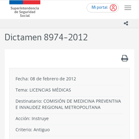
Ir
Superintendencia
Mi portal
al
Toggle
de
contenido
naviga
Seguridad
principal
icono
Social
(SUSESO)
Dictamen 8974-2012
-
Gobierno
de
.
Chile
Fecha: 08 de febrero de 2012
Tema:
LICENCIAS MÉDICAS
Destinatario: COMISIÓN DE MEDICINA PREVENTIVA
E INVALIDEZ REGIONAL METROPOLITANA
Acción:
Instruye
Criterio:
Antiguo