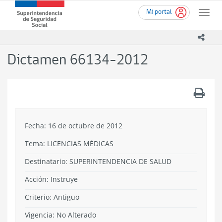
Ir
Superintendencia
Mi portal
al
Toggle
de
contenido
naviga
Seguridad
principal
icono
Social
(SUSESO)
Dictamen 66134-2012
-
Gobierno
de
.
Chile
Fecha: 16 de octubre de 2012
Tema:
LICENCIAS MÉDICAS
Destinatario: SUPERINTENDENCIA DE SALUD
Acción:
Instruye
Criterio:
Antiguo
Vigencia:
No Alterado