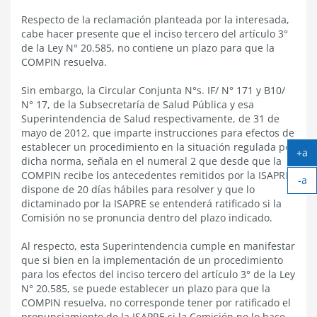
Respecto de la reclamación planteada por la interesada,
cabe hacer presente que el inciso tercero del artículo 3°
de la Ley N° 20.585, no contiene un plazo para que la
COMPIN resuelva.
Sin embargo, la Circular Conjunta N°s. IF/ N° 171 y B10/
N° 17, de la Subsecretaría de Salud Pública y esa
Superintendencia de Salud respectivamente, de 31 de
mayo de 2012, que imparte instrucciones para efectos de
establecer un procedimiento en la situación regulada por
+a
dicha norma, señala en el numeral 2 que desde que la
Ag
COMPIN recibe los antecedentes remitidos por la ISAPRE,
-a
tex
dispone de 20 días hábiles para resolver y que lo
Ach
dictaminado por la ISAPRE se entenderá ratificado si la
tex
Comisión no se pronuncia dentro del plazo indicado.
Al respecto, esta Superintendencia cumple en manifestar
que si bien en la implementación de un procedimiento
para los efectos del inciso tercero del artículo 3° de la Ley
N° 20.585, se puede establecer un plazo para que la
COMPIN resuelva, no corresponde tener por ratificado el
pronunciamiento de la ISAPRE si la Comisión no lo hace