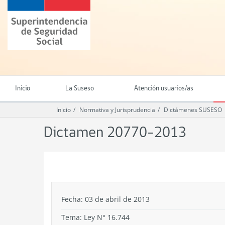
Ir
Superintendencia
al
de
contenido
Seguridad
principal
Social
(SUSESO)
-
Gobierno
de
Inicio
La Suseso
Atención usuarios/as
Chile
Inicio
Normativa y Jurisprudencia
Dictámenes SUSESO
Dictamen 20770-2013
.
Fecha: 03 de abril de 2013
Tema:
Ley N° 16.744