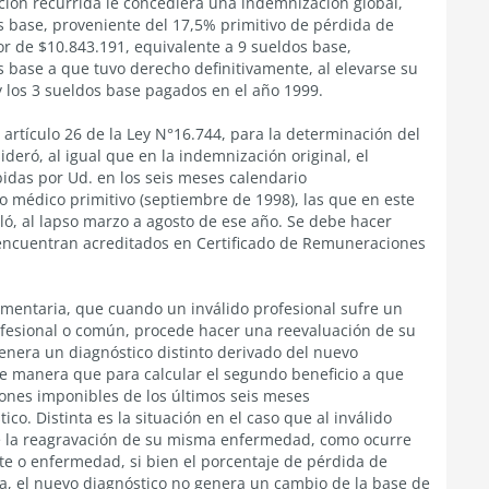
iación recurrida le concediera una indemnización global,
s base, proveniente del 17,5% primitivo de pérdida de
or de $10.843.191, equivalente a 9 sueldos base,
s base a que tuvo derecho definitivamente, al elevarse su
 los 3 sueldos base pagados en el año 1999.
artículo 26 de la Ley N°16.744, para la determinación del
deró, al igual que en la indemnización original, el
das por Ud. en los seis meses calendario
 médico primitivo (septiembre de 1998), las que en este
ó, al lapso marzo a agosto de ese año. Se debe hacer
encuentran acreditados en Certificado de Remuneraciones
ementaria, que cuando un inválido profesional sufre un
fesional o común, procede hacer una reevaluación de su
enera un diagnóstico distinto derivado del nuevo
e manera que para calcular el segundo beneficio a que
ones imponibles de los últimos seis meses
o. Distinta es la situación en el caso que al inválido
de la reagravación de su misma enfermedad, como ocurre
te o enfermedad, si bien el porcentaje de pérdida de
, el nuevo diagnóstico no genera un cambio de la base de