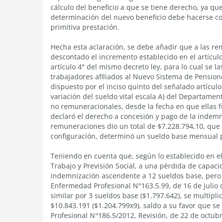
cálculo del beneficio a que se tiene derecho, ya que
determinación del nuevo beneficio debe hacerse co
primitiva prestación.
Hecha esta aclaración, se debe añadir que a las re
descontado el incremento establecido en el artículo
artículo 4° del mismo decreto ley, para lo cual se la
trabajadores afiliados al Nuevo Sistema de Pension
dispuesto por el inciso quinto del señalado artículo
variación del sueldo vital escala A) del Departamen
no remuneracionales, desde la fecha en que ellas fu
declaró el derecho a concesión y pago de la indemn
remuneraciones dio un total de $7.228.794,10, que 
configuración, determinó un sueldo base mensual 
Teniendo en cuenta que, según lo establecido en el 
Trabajo y Previsión Social, a una pérdida de capa
indemnización ascendente a 12 sueldos base, pero 
Enfermedad Profesional N°163.5.99, de 16 de julio 
similar por 3 sueldos base ($1.797.642), se multipl
$10.843.191 ($1.204.799x9), saldo a su favor que s
Profesional N°186.5/2012, Revisión, de 22 de octub