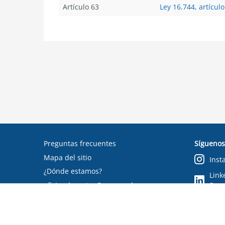
Artículo 63
Ley 16.744, artículo
Preguntas frecuentes
Síguenos
Mapa del sitio
Inst
¿Dónde estamos?
Link
oficinadepartes@suseso.cl
Segu
Verifica tu documento
Condiciones de uso