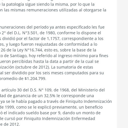
 la patología sigue siendo la misma, por lo que la
n las mismas remuneraciones utilizadas al otorgarse la
muneraciones del período ya antes especificado les fue
 2° del D.L. N°3.501, de 1980, conforme lo dispone el
s dividió por el factor de 1,1757, correspondiente a los
es, y luego fueron reajustadas de conformidad a lo
 26 de la Ley N°16.744, esto es, sobre la base de la
to de Santiago, hoy referido al ingreso mínimo para fines
eron percibidas hasta la data a partir de la cual se
ización (octubre de 2012). La sumatoria de estas
al ser dividido por los seis meses computados para su
promedio de $1.204.799.
artículo 30 del D.S. N° 109, de 1968, del Ministerio del
cidad de ganancia de un 32,5% le corresponde una
ya se le había pagado a través de Finiquito Indemnización
de 1999, como se le explicó previamente, un beneficio
icó el indicado sueldo base por 9, dando un monto de
e le cursó por Finiquito Indemnización Enfermedad
re de 2012.