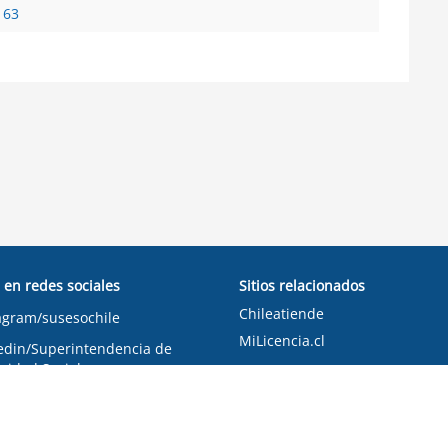
 63
 en redes sociales
Sitios relacionados
Chileatiende
agram/susesochile
MiLicencia.cl
edin/Superintendencia de
ridad Social