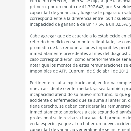
Ello le dio derecho, como ya se dijo, a que la Asoc
primero, por un monto de $1.797.642, por 3 sueldo
capacidad de ganancia, y luego se le pagara un val
correspondiente a la diferencia entre los 12 sueldo
incapacidad de ganancia de un 17,5% a un 32,5%, y
Cabe agregar que de acuerdo a lo establecido en el 
referido beneficio en su monto reliquidado, se consi
promedio de las remuneraciones imponibles percibi
inmediatamente precedentes al mes del diagnóstico
caso correspondieron, como anteriormente se señal
notar que los montos de estas remuneraciones se 
Imponibles de AFP. Cuprum, de 5 de abril de 2012.
Pertinente resulta explicarle aquí, en forma compl
nuevo accidente o enfermedad, ya sea también pro
incapacidad atendido su nuevo infortunio, lo que g
accidente o enfermedad que se suma al anterior, d
tiene derecho, se deben considerar las remuneraci
inmediatamente anteriores a este segundo diagnóstic
profesional se le revisa su incapacidad producto 
en la especie, ya que al no haber un nuevo acciden
capacidad de ganancia generalmente se incrementa