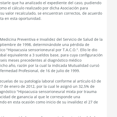
estarle que ha analizado el expediente del caso, pudiendo
o el cálculo realizado por dicha Asociación para
 su valor recalculado, se encuentran correctos, de acuerdo
sta en esta oportunidad.
edicina Preventiva e Invalidez del Servicio de Salud de la
eptiembre de 1998, determinándole una pérdida de
o "Hipoacusia sensorioneural por T.A.C.O.". Ello le dio
bal equivalente a 3 sueldos base, para cuya configuración
s seis meses precedentes al diagnóstico médico
dicho año, razón por la cual la indicada Mutualidad cursó
nfermedad Profesional, de 16 de julio de 1999.
ecuelas de su patología laboral conforme al artículo 63 de
27 de enero de 2012, por la cual le asignó un 32,5% de
agnóstico "Hipoacusia sensorioneural mixta por trauma
pacidad de ganancia al que le corresponde una
ndo en esta ocasión como inicio de su invalidez el 27 de