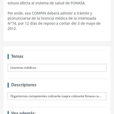
estuvo afecta al sistema de salud de FONASA.
tex
Por ende, esa COMPIN deberá admitir a trámite y
pronunciarse de la licencia médica de la interesada
N°74, por 12 días de reposo a contar del 3 de mayo de
2012.
Temas
Licencias médicas
Descriptores
Organismos competentes cotizante isapre cotizante fonasa cambio de afiliación
Vea además: