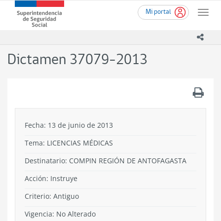
Ir
Superintendencia
Mi portal
al
Toggle
de
contenido
naviga
Seguridad
principal
icono
Social
(SUSESO)
Dictamen 37079-2013
-
Gobierno
de
.
Chile
Fecha: 13 de junio de 2013
Tema:
LICENCIAS MÉDICAS
Destinatario: COMPIN REGIÓN DE ANTOFAGASTA
Acción:
Instruye
Criterio:
Antiguo
Vigencia:
No Alterado