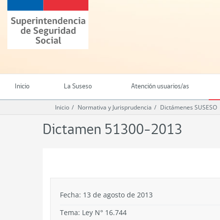
Ir
Superintendencia
al
de
contenido
Seguridad
principal
Social
(SUSESO)
-
Gobierno
de
Inicio
La Suseso
Atención usuarios/as
Chile
Inicio
Normativa y Jurisprudencia
Dictámenes SUSESO
Dictamen 51300-2013
.
Fecha: 13 de agosto de 2013
Tema:
Ley N° 16.744