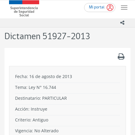
Ir
Superintendencia
Mi portal
al
Toggle
de
contenido
naviga
Seguridad
principal
icono
Social
(SUSESO)
Dictamen 51927-2013
-
Gobierno
de
.
Chile
Fecha: 16 de agosto de 2013
Tema:
Ley N° 16.744
Destinatario: PARTICULAR
Acción:
Instruye
Criterio:
Antiguo
Vigencia:
No Alterado