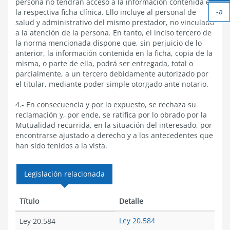
Ag
persona no tendrán acceso a la información contenida en
-a
tex
la respectiva ficha clínica. Ello incluye al personal de
Ach
salud y administrativo del mismo prestador, no vinculado
tex
a la atención de la persona. En tanto, el inciso tercero de
la norma mencionada dispone que, sin perjuicio de lo
anterior, la información contenida en la ficha, copia de la
misma, o parte de ella, podrá ser entregada, total o
parcialmente, a un tercero debidamente autorizado por
el titular, mediante poder simple otorgado ante notario.
4.- En consecuencia y por lo expuesto, se rechaza su
reclamación y, por ende, se ratifica por lo obrado por la
Mutualidad recurrida, en la situación del interesado, por
encontrarse ajustado a derecho y a los antecedentes que
han sido tenidos a la vista.
Legislación relacionada
Título
Detalle
Ley 20.584
Ley 20.584