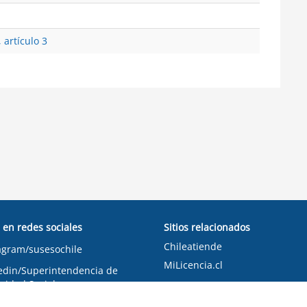
 artículo 3
 en redes sociales
Sitios relacionados
Chileatiende
agram/susesochile
MiLicencia.cl
edin/Superintendencia de
ridad Social