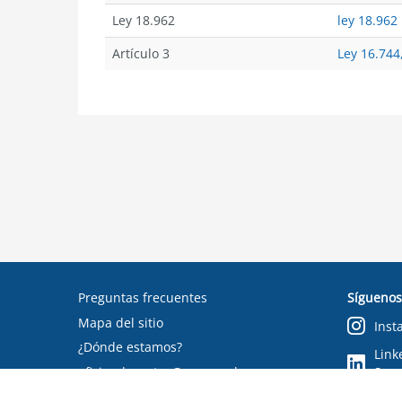
Ley 18.962
ley 18.962
Artículo 3
Ley 16.744,
Preguntas frecuentes
Síguenos
Mapa del sitio
Inst
¿Dónde estamos?
Link
oficinadepartes@suseso.cl
Segu
Verifica tu documento