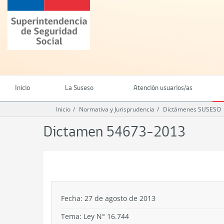
Ir
Superintendencia
al
de
contenido
Seguridad
principal
Social
(SUSESO)
-
Gobierno
de
Inicio
La Suseso
Atención usuarios/as
Chile
Inicio
Normativa y Jurisprudencia
Dictámenes SUSESO
Dictamen 54673-2013
.
Fecha: 27 de agosto de 2013
Tema:
Ley N° 16.744