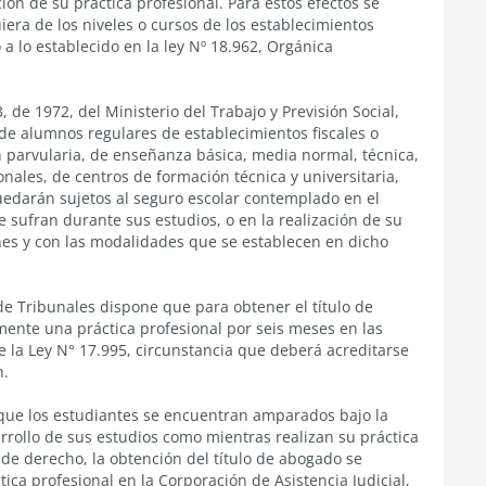
ión de su práctica profesional. Para estos efectos se
era de los niveles o cursos de los establecimientos
a lo establecido en la ley Nº 18.962, Orgánica
, de 1972, del Ministerio del Trabajo y Previsión Social,
de alumnos regulares de establecimientos fiscales o
ón parvularia, de enseñanza básica, media normal, técnica,
ionales, de centros de formación técnica y universitaria,
uedarán sujetos al seguro escolar contemplado en el
ue sufran durante sus estudios, o en la realización de su
ones y con las modalidades que se establecen en dicho
 de Tribunales dispone que para obtener el título de
mente una práctica profesional por seis meses en las
re la Ley N° 17.995, circunstancia que deberá acreditarse
n.
 que los estudiantes se encuentran amparados bajo la
rrollo de sus estudios como mientras realizan su práctica
 de derecho, la obtención del título de abogado se
ca profesional en la Corporación de Asistencia Judicial,