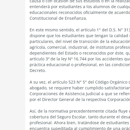
causa o con ocasión de sus estudios o en la realizac
entenderá por estudiantes a los alumnos de cualqui
educacionales reconocidos oficialmente de acuerdo 
Constitucional de Enseñanza.
En este mismo sentido, el artículo 1° del D.S. N° 313
dispone que los estudiantes que tengan la calidad 
particulares, del nivel de transición de la educaci
agrícola, comercial, industrial, de institutos profes
dependientes del Estado o reconocidos por éste, q
artículo 3º de la ley Nº 16.744 por los accidentes q
práctica educacional o profesional, en las condici
Decreto.
A su vez, el artículo 523 N° 5° del Código Orgánico
abogado, se requiere haber cumplido satisfactoria
Corporaciones de Asistencia Judicial a que se refie
por el Director General de la respectiva Corporació
Así, de la normativa precedentemente citada fluye
cobertura del Seguro Escolar, tanto durante el desa
profesional. Ahora bien, tratándose de estudiantes
encuentra supeditada al cumplimiento de una prácti