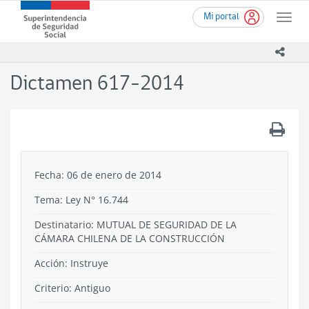
Ir
Superintendencia
Mi portal
al
Toggle
de
contenido
naviga
Seguridad
principal
icono
Social
(SUSESO)
Dictamen 617-2014
-
Gobierno
de
.
Chile
Fecha: 06 de enero de 2014
Tema:
Ley N° 16.744
Destinatario: MUTUAL DE SEGURIDAD DE LA
CÁMARA CHILENA DE LA CONSTRUCCIÓN
Acción:
Instruye
Criterio:
Antiguo