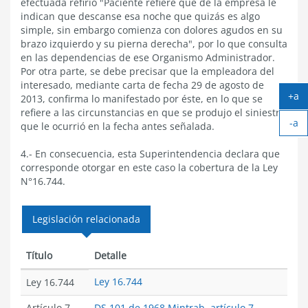
efectuada refirió "Paciente refiere que de la empresa le
indican que descanse esa noche que quizás es algo
simple, sin embargo comienza con dolores agudos en su
brazo izquierdo y su pierna derecha", por lo que consulta
en las dependencias de ese Organismo Administrador.
Por otra parte, se debe precisar que la empleadora del
interesado, mediante carta de fecha 29 de agosto de
+a
2013, confirma lo manifestado por éste, en lo que se
Ag
refiere a las circunstancias en que se produjo el siniestro
-a
tex
que le ocurrió en la fecha antes señalada.
Ach
tex
4.- En consecuencia, esta Superintendencia declara que
corresponde otorgar en este caso la cobertura de la Ley
N°16.744.
Legislación relacionada
Título
Detalle
Ley 16.744
Ley 16.744
Artículo 7
DS 101 de 1968 Mintrab, artículo 7