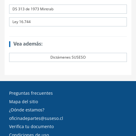
DS 313 de 1973 Mintrab
Ley 16.744
Vea además:
Dictámenes SUSESO
Preguntas frecuentes
Mapa del sitio
¿Dónde estamos?
oficinadepartes@suseso.cl
Verifica tu documento
Condiciones de uso