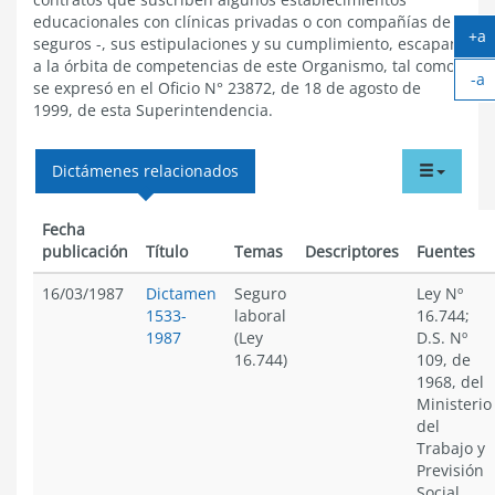
educacionales con clínicas privadas o con compañías de
+a
seguros -, sus estipulaciones y su cumplimiento, escapan
Ag
a la órbita de competencias de este Organismo, tal como
-a
te
se expresó en el Oficio N° 23872, de 18 de agosto de
Ac
1999, de esta Superintendencia.
te
tabdr
Dictámenes relacionados
menu
Fecha
publicación
Título
Temas
Descriptores
Fuentes
16/03/1987
Dictamen
Seguro
Ley Nº
1533-
laboral
16.744;
1987
(Ley
D.S. Nº
16.744)
109, de
1968, del
Ministerio
del
Trabajo y
Previsión
Social