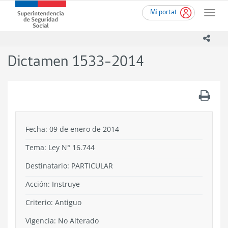
Ir
Superintendencia
Mi portal
al
Toggle
de
contenido
naviga
Seguridad
principal
icono
Social
(SUSESO)
Dictamen 1533-2014
-
Gobierno
de
.
Chile
Fecha: 09 de enero de 2014
Tema:
Ley N° 16.744
Destinatario: PARTICULAR
Acción:
Instruye
Criterio:
Antiguo
Vigencia:
No Alterado