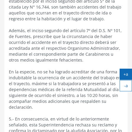
establecido por el inciso segundo del artículo 5° de la
citada Ley N° 16.744, son también accidentes del trabajo
aquellos que ocurran en el trayecto directo de ida o
regreso entre la habitación y el lugar de trabajo.
Además, el inciso segundo del artículo 7º del D.S. Nº 101,
de Fuentes, prescribe que la circunstancia de haber
ocurrido el accidente en el trayecto directo deberá ser
acreditada ante el respectivo Organismo Administrador,
mediante el correspondiente parte de Carabineros u
otros medios igualmente fehacientes.
En la especie, no se ha logrado acreditar de una forma
+a
indubitable la ocurrencia de un accidente del trabajo en
Ag
el trayecto, máxime si la trabajadora se presentó a las
-a
tex
dependencias médicas de la referida Mutualidad al día
Ach
siguiente de ocurrido el siniestro, a las 10:20 horas, sin
tex
acompañar medios adicionales que respalden su
declaración.
5.- En consecuencia, en virtud de lo anteriormente
señalado, esta Superintendencia rechaza su reclamo y
confirma lo dictaminado por la aludida Asociación, por lo