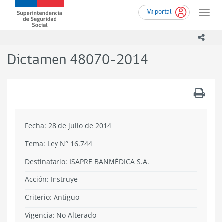
Ir
Superintendencia
Mi portal
al
Toggle
de
contenido
naviga
Seguridad
principal
icono
Social
(SUSESO)
Dictamen 48070-2014
-
Gobierno
de
.
Chile
Fecha: 28 de julio de 2014
Tema:
Ley N° 16.744
Destinatario: ISAPRE BANMÉDICA S.A.
Acción:
Instruye
Criterio:
Antiguo
Vigencia:
No Alterado