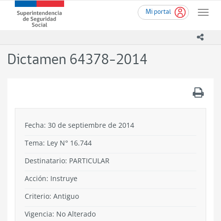
Ir
Superintendencia
Mi portal
al
Toggle
de
contenido
naviga
Seguridad
principal
icono
Social
(SUSESO)
Dictamen 64378-2014
-
Gobierno
de
.
Chile
Fecha: 30 de septiembre de 2014
Tema:
Ley N° 16.744
Destinatario: PARTICULAR
Acción:
Instruye
Criterio:
Antiguo
Vigencia:
No Alterado