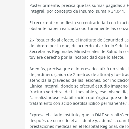
Posteriormente, precisa que las sumas pagadas a F
Integral, por concepto de insumo, suma $ 34.044.
El recurrente manifiesta su contrariedad con lo act
obstante haber realizado oportunamente las cotizac
2.- Requerido al efecto, el Instituto de Seguridad L
de obrero por lo que, de acuerdo al artículo 9 de la
Secretarías Regionales Ministeriales de Salud la c
tuviere derecho por la incapacidad que lo afecte.
Además, precisa que el interesado sufrió un siniest
de jardinero (caída de 2 metros de altura) y fue tr
atendida la gravedad de las lesiones, por indicació
Clínica Integral, donde se efectuó estudio imageno
fractura vertebral de L1 inestable y, ese mismo día,
"...realizándose estabilización quirúrgica que se d
tratamiento con ácido acetilsalicílico permanente.".
Expresa el citado Instituto, que la DIAT se realizó e
después de ocurrido el accidente y, además, cuando
prestaciones médicas en el Hospital Regional, de lo