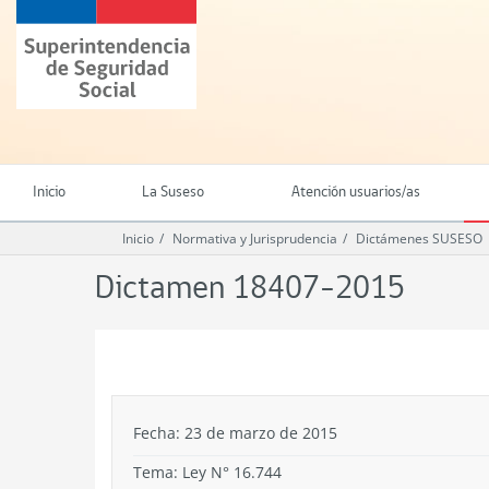
Ir
Superintendencia
al
de
contenido
Seguridad
principal
Social
(SUSESO)
-
Gobierno
de
Inicio
La Suseso
Atención usuarios/as
Chile
Inicio
Normativa y Jurisprudencia
Dictámenes SUSESO
Dictamen 18407-2015
.
Fecha: 23 de marzo de 2015
Tema:
Ley N° 16.744