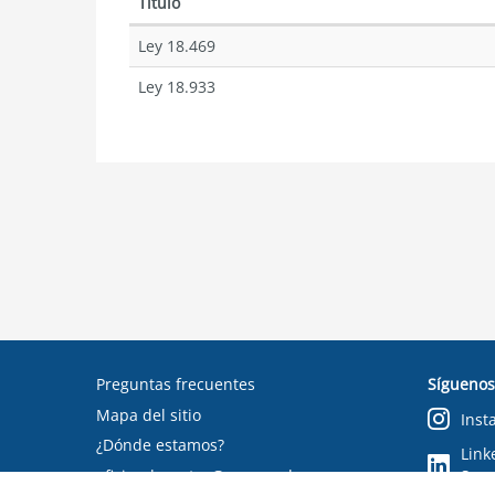
Título
Ley 18.469
Ley 18.933
Preguntas frecuentes
Síguenos
Mapa del sitio
Inst
¿Dónde estamos?
Link
oficinadepartes@suseso.cl
Segu