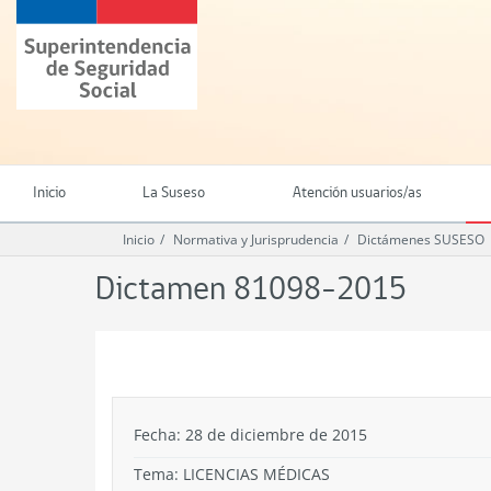
Ir
Superintendencia
al
de
contenido
Seguridad
principal
Social
(SUSESO)
-
Gobierno
de
Inicio
La Suseso
Atención usuarios/as
Chile
Inicio
Normativa y Jurisprudencia
Dictámenes SUSESO
Dictamen 81098-2015
.
Fecha: 28 de diciembre de 2015
Tema:
LICENCIAS MÉDICAS