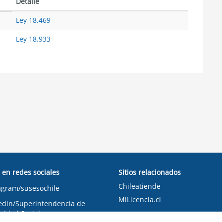
Detalle
Ley 18.469
Ley 18.933
 en redes sociales
Sitios relacionados
Chileatiende
agram/susesochile
MiLicencia.cl
edin/Superintendencia de
ridad Social