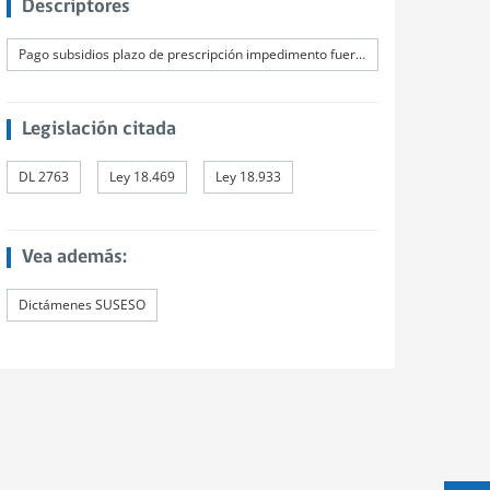
Descriptores
Pago subsidios plazo de prescripción impedimento fuerza mayor
Legislación citada
DL 2763
Ley 18.469
Ley 18.933
Vea además:
Dictámenes SUSESO