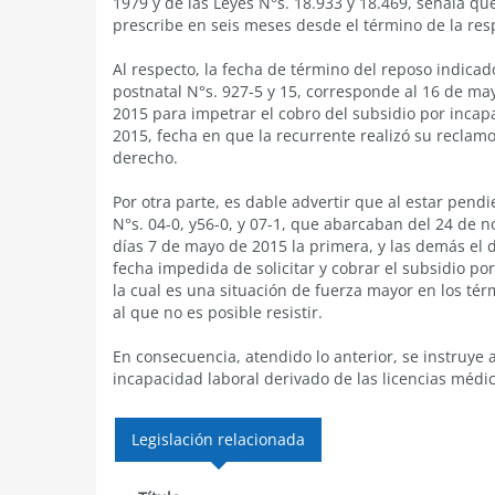
1979 y de las Leyes N°s. 18.933 y 18.469, señala qu
prescribe en seis meses desde el término de la resp
Al respecto, la fecha de término del reposo indicad
postnatal N°s. 927-5 y 15, corresponde al 16 de ma
2015 para impetrar el cobro del subsidio por incap
2015, fecha en que la recurrente realizó su reclamo
derecho.
Por otra parte, es dable advertir que al estar pendi
N°s. 04-0, y56-0, y 07-1, que abarcaban del 24 de 
días 7 de mayo de 2015 la primera, y las demás el d
fecha impedida de solicitar y cobrar el subsidio po
la cual es una situación de fuerza mayor en los térm
al que no es posible resistir.
En consecuencia, atendido lo anterior, se instruye
incapacidad laboral derivado de las licencias médic
Legislación relacionada