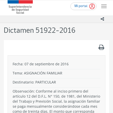
Ir
Superintendencia
Mi portal
al
Toggle
de
contenido
naviga
Seguridad
principal
icono
Social
(SUSESO)
Dictamen 51922-2016
-
Gobierno
de
.
Chile
Fecha: 07 de septiembre de 2016
Tema:
ASIGNACIÓN FAMILIAR
Destinatario: PARTICULAR
Observación: Conforme al inciso primero del
artículo 12 del D.F.L. N° 150, de 1981, del Ministerio
del Trabajo y Previsión Social, la asignación familiar
se paga mensualmente considerándose cada mes
como de treinta días. El monto que corresponda