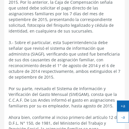
2015. Por lo anterior, la Caja de Compensación señala
que usted debe solicitar el pago directo de las
asignaciones familiares por los 7 días del mes de
septiembre de 2015, presentando la correspondiente
solicitud, fotocopia del finiquito legalizado y cédula de
identidad, en cualquiera de sus sucursales.
3.- Sobre el particular, esta Superintendencia debe
señalar que revisó el sistema de información que
administra (SIAGF), verificando que usted fue beneficiaria
de sus dos causantes de asignación familiar, con
reconocimiento desde el 1° de agosto de 2014 y el 6 de
octubre de 2014 respectivamente, ambos extinguidos el 7
de septiembre de 2015.
Por su parte, revisado el Sistema de Información y
Verificación del Gasto Mensual (SIVEGAM), consta que la
C.C.A.F. De Los Andes informó el gasto en asignaciones
familiares por su ex empleador, hasta agosto de 2015.
+a
Ag
-a
tex
Ahora bien, conforme al inciso primero del artículo 12 del
Ach
D.F.L. N° 150, de 1981, del Ministerio del Trabajo y
tex
Previsión Social, la asignación familiar se paga