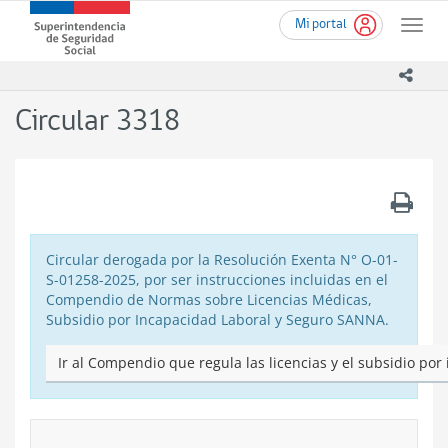
Ir
Superintendencia
Mi portal
al
Toggle
de
contenido
naviga
Seguridad
principal
icono
Social
(SUSESO)
Circular 3318
-
Gobierno
de
Chile
.
Circular derogada por la Resolución Exenta N° O-01-
S-01258-2025, por ser instrucciones incluidas en el
Compendio de Normas sobre Licencias Médicas,
Subsidio por Incapacidad Laboral y Seguro SANNA.
Ir al Compendio que regula las licencias y el subsidio por